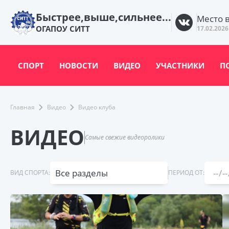
Быстрее,выше,сильнее...
Место 
ОГАПОУ СИТТ
17.02.2026
СПОРТ
НОВОСТИ
ВИДЕО
УЧАСТНИКИ
П
Главная
Видео
Видео клуба
ВИДЕО
Самые свежие видеоролики
Все разделы
ВИД СПОРТА:
ПЕРИОД ОТ: