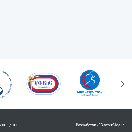
защищены.
Разработчик "ВиатекМедиа"