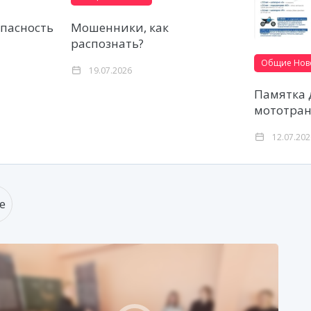
опасность
Мошенники, как
распознать?
Общие Нов
19.07.2026
Памятка 
мототран
12.07.20
е