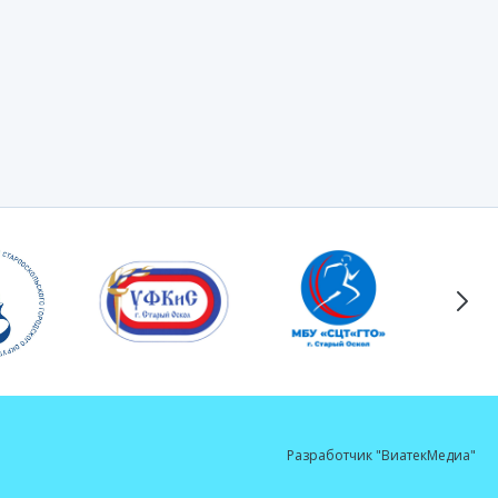
Разработчик "ВиатекМедиа"