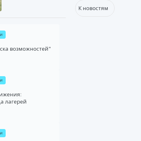
К новостям
ти
оска возможностей"
ти
ижения:
а лагерей
ти