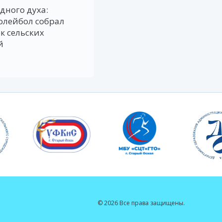
дного духа:
олейбол собрал
к сельских
й
© 2026 Все права защищены.