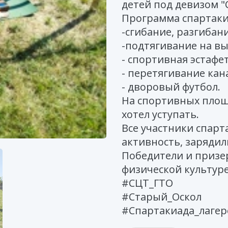
детей под девизом "С
Программа спартаки
-сгибание, разгибани
-подтягивание на вы
- спортивная эстафет
- перетягивание кан
- дворовый футбол.
На спортивных площа
хотел уступать.
Все участники спар
активность, заряди
Победители и призе
физической культуре
#СЦТ_ГТО
#Старый_Оскол
#Спартакиада_лагер