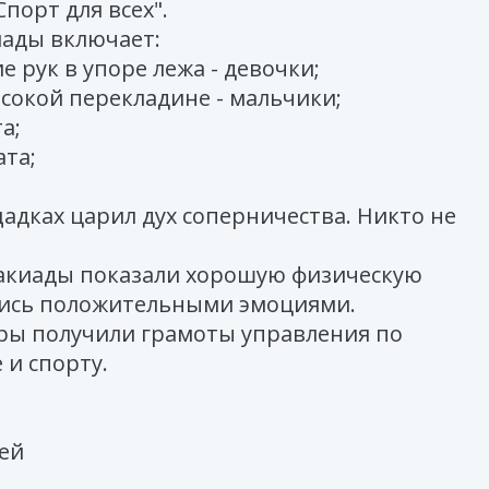
порт для всех".
ады включает:
е рук в упоре лежа - девочки;
сокой перекладине - мальчики;
а;
ата;
дках царил дух соперничества. Никто не
такиады показали хорошую физическую
лись положительными эмоциями.
ры получили грамоты управления по
 и спорту.
ей