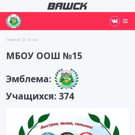
Главная
О нас
МБОУ ООШ №15
Эмблема:
Учащихся: 374