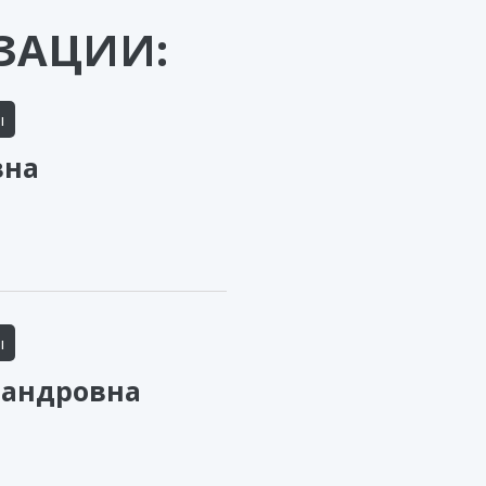
ЗАЦИИ:
ы
вна
ы
сандровна