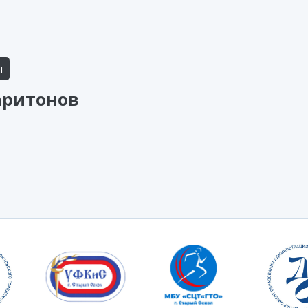
ы
аритонов