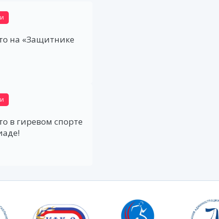
ти
то на «Защитнике
ти
то в гиревом спорте
иаде!