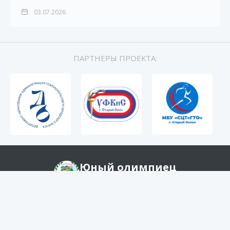
03.07.2026
ПАРТНЕРЫ ПРОЕКТА:
Юный олимпиец
МБОУ ООШ №15
© 2026 Все права защищены.
Разработчик "ВиатекМедиа"